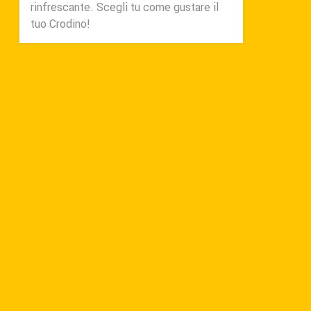
rinfrescante. Scegli tu come gustare il
tuo Crodino!