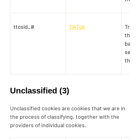
ttcsid_#
TikTok
Track
the u
banner
serves
the a
Unclassified (3)
Unclassified cookies are cookies that we are in
the process of classifying, together with the
providers of individual cookies.