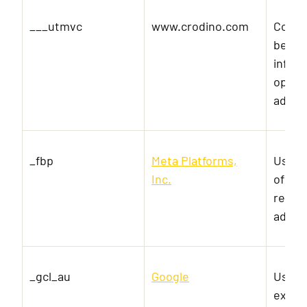
___utmvc
www.crodino.com
Collec
behavi
inform
optimi
adver
_fbp
Meta Platforms,
Used b
Inc.
of ad
real t
advert
_gcl_au
Google
Used 
exper