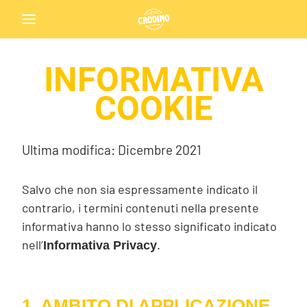
INFORMATIVA
Back
COOKIE
Ultima modifica: Dicembre 2021
Crodino Biondo
Salvo che non sia espressamente indicato il
contrario, i termini contenuti nella presente
informativa hanno lo stesso significato indicato
nell’
.
Informativa Privacy
Crodino Arancia Rossa
1. AMBITO DI APPLICAZIONE