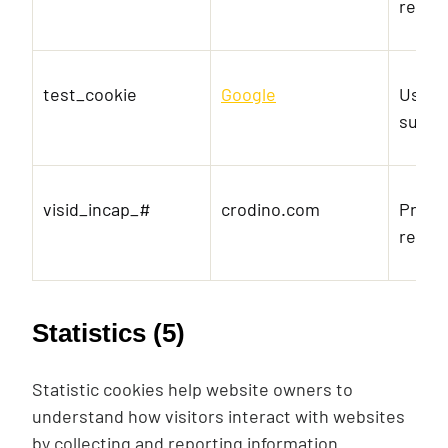
reque
test_cookie
Google
Used t
suppo
visid_incap_#
crodino.com
Prese
reque
Statistics (5)
Statistic cookies help website owners to
understand how visitors interact with websites
by collecting and reporting information