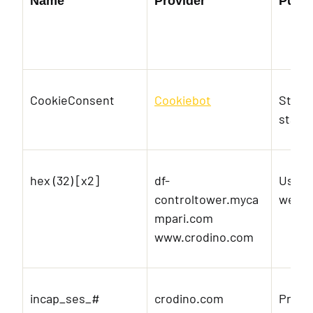
Name
Provider
Purp
CookieConsent
Cookiebot
Store
state 
hex (32) [x2]
df-
Used t
controltower.myca
websi
mpari.com
www.crodino.com
incap_ses_#
crodino.com
Prese