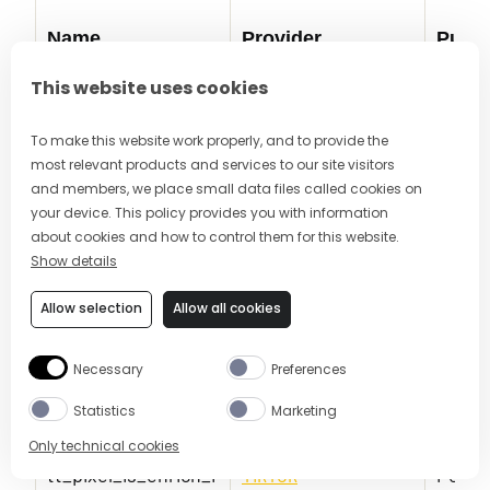
Name
Provider
Purp
This website uses cookies
To make this website work properly, and to provide the
most relevant products and services to our site visitors
and members, we place small data files called cookies on
crm_forms_header
www.crodino.com
Pendi
your device. This policy provides you with information
_banner_show_cou
about cookies and how to control them for this website.
nter
Show details
Allow selection
Allow all cookies
crm_forms_show_c
www.crodino.com
Pendi
Necessary
Preferences
ounter
Statistics
Marketing
Only technical cookies
tt_pixel_is_enrich_i
TikTok
Pendi