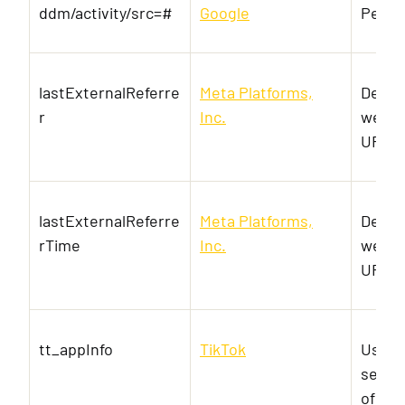
ddm/activity/src=#
Google
Pendi
lastExternalReferre
Meta Platforms,
Detec
r
Inc.
websit
URL-a
lastExternalReferre
Meta Platforms,
Detec
rTime
Inc.
websit
URL-a
tt_appInfo
TikTok
Used 
servic
of em