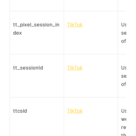
tt_pixel_session_in
TikTok
Used 
dex
servic
of em
tt_sessionId
TikTok
Used 
servic
of em
ttcsid
TikTok
Used t
websit
relev
the vi