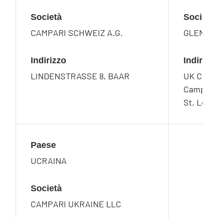
Società
Società
CAMPARI SCHWEIZ A.G.
GLEN GR
Indirizzo
Indirizz
LINDENSTRASSE 8, BAAR
UK Campa
Campari 
St, Lon
Paese
UCRAINA
Società
CAMPARI UKRAINE LLC