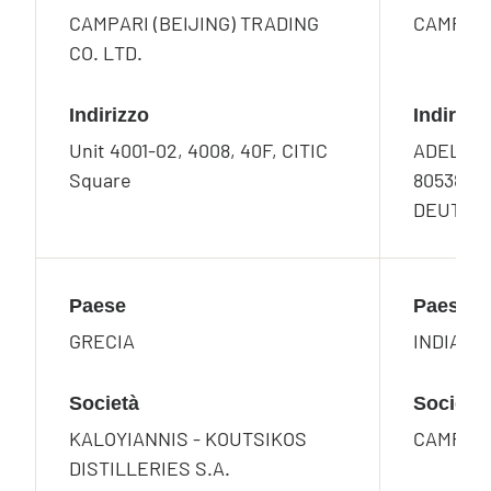
CAMPARI (BEIJING) TRADING
CAMPAR
CO. LTD.
Indirizzo
Indirizz
Unit 4001-02, 4008, 40F, CITIC
ADELGU
Square
80538 M
DEUTSC
Paese
Paese
GRECIA
INDIA
Società
Società
KALOYIANNIS - KOUTSIKOS
CAMPARI
DISTILLERIES S.A.