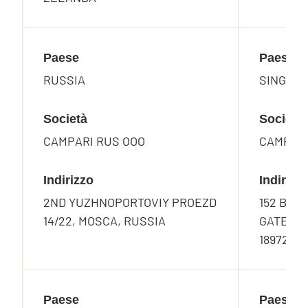
Paese
Paese
RUSSIA
SINGAP
Società
Società
CAMPARI RUS OOO
CAMPARI
Indirizzo
Indirizz
2ND YUZHNOPORTOVIY PROEZD
152 BEAC
14/22, MOSCA, RUSSIA
GATEWAY
189721
Paese
Paese