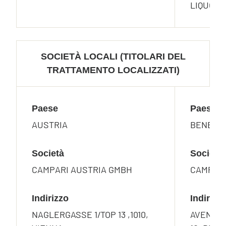
LIQUORS
SOCIETÀ LOCALI (TITOLARI DEL
TRATTAMENTO LOCALIZZATI)
Paese
Paese
AUSTRIA
BENELU
Società
Società
CAMPARI AUSTRIA GMBH
CAMPARI
Indirizzo
Indirizz
NAGLERGASSE 1/TOP 13 ,1010,
AVENUE 