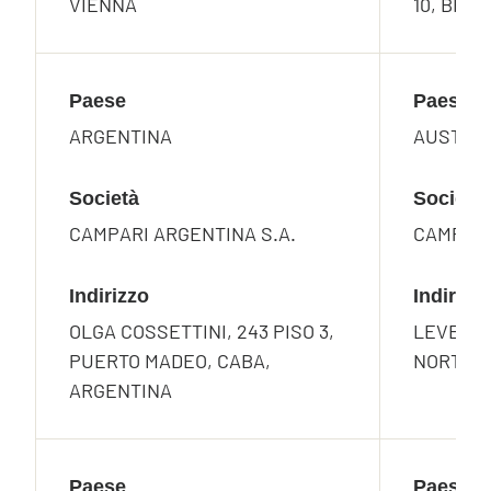
VIENNA
10, BRU
Paese
Paese
ARGENTINA
AUSTRA
Società
Società
CAMPARI ARGENTINA S.A.
CAMPARI
Indirizzo
Indirizz
OLGA COSSETTINI, 243 PISO 3,
LEVEL 2
PUERTO MADEO, CABA,
NORTH S
ARGENTINA
Paese
Paese