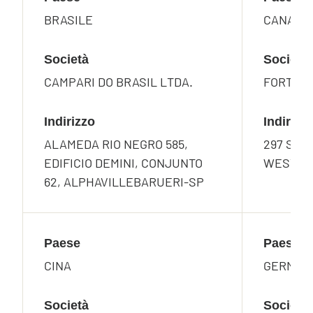
BRASILE
CANADA
Società
Società
CAMPARI DO BRASIL LTDA.
FORTY C
Indirizzo
Indirizz
ALAMEDA RIO NEGRO 585,
297 SOU
EDIFICIO DEMINI, CONJUNTO
WEST, G
62, ALPHAVILLEBARUERI-SP
Paese
Paese
CINA
GERMAN
Società
Società