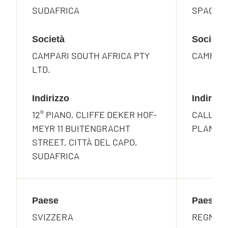
SUDAFRICA
SPAGNA
Società
Società
CAMPARI SOUTH AFRICA PTY
CAMPARI
LTD.
Indirizzo
Indirizz
12° PIANO, CLIFFE DEKER HOF-
CALLE DE
MEYR 11 BUITENGRACHT
PLANTA 
STREET, CITTÀ DEL CAPO,
SUDAFRICA
Paese
Paese
SVIZZERA
REGNO U