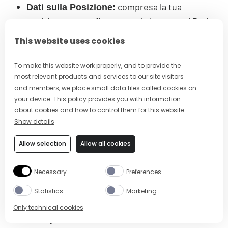
compresa la tua
Dati sulla Posizione:
posizione geografica generale basata sui Dati
di Registrazione raccolti.
This website uses cookies
Alcuni dei nostri servizi
Dati di Applicazione:
To make this website work properly, and to provide the
offrono applicazioni per cellulari o browser per
most relevant products and services to our site visitors
permetterti di approfittare delle nostre
and members, we place small data files called cookies on
offerte di servizi in movimento e/o quando
your device. This policy provides you with information
visiti siti web di terzi e altri servizi
about cookies and how to control them for this website.
Show details
online.Alcune di queste applicazioni ci
consentono di accedere anche a dati di
Allow selection
Allow all cookies
localizzazione più precisi su di te e di
raccogliere informazioni sul tuo uso e sulle
Necessary
Preferences
tue interazioni con siti web e servizi online di
soggetti terzi (compresi i prodotti o i servizi a
Statistics
Marketing
cui sei interessato o che acquisti) per offrirti
Only technical cookies
un miglior servizio.