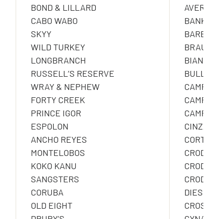
BOND & LILLARD
AVERNA
CABO WABO
BANKES
SKYY
BARBERO
WILD TURKEY
BRAULI
LONGBRANCH
BIANCOS
RUSSELL’S RESERVE
BULLDOG
WRAY & NEPHEW
CAMPAR
FORTY CREEK
CAMPAR
PRINCE IGOR
CAMPAR
ESPOLON
CINZAN
ANCHO REYES
CORTE D
MONTELOBOS
CRODIN
KOKO KANU
CRODINO
SANGSTERS
CRODINO
CORUBA
DIESUS
OLD EIGHT
CROSS
DRURY’S
CYNAR