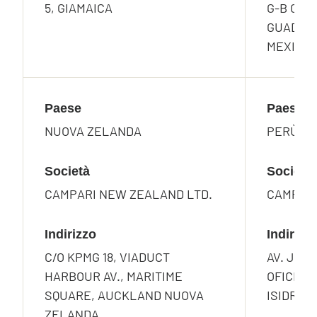
5, GIAMAICA
G-B COL
GUADA-L
MEXICO
Paese
Paese
NUOVA ZELANDA
PERÙ
Società
Società
CAMPARI NEW ZEALAND LTD.
CAMPARI
Indirizzo
Indirizz
C/O KPMG 18, VIADUCT
AV. JOR
HARBOUR AV., MARITIME
OFICINA 
SQUARE, AUCKLAND NUOVA
ISIDRO, 
ZELANDA