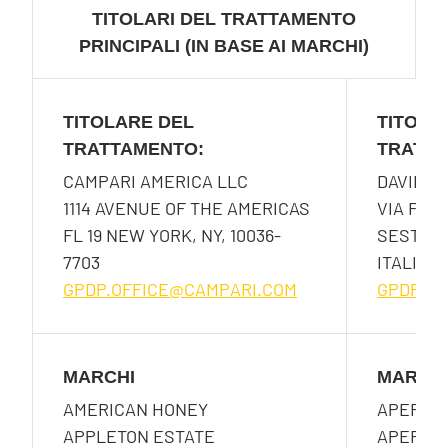
TITOLARI DEL TRATTAMENTO
PRINCIPALI (IN BASE AI MARCHI)
TITOLARE DEL
TITOLA
TRATTAMENTO:
TRATTA
CAMPARI AMERICA LLC
DAVIDE 
1114 AVENUE OF THE AMERICAS
VIA F. S
FL 19 NEW YORK, NY, 10036-
SESTO SA
7703
ITALIA
GPDP.OFFICE@CAMPARI.COM
GPDP.O
MARCHI
MARCH
AMERICAN HONEY
APEROL
APPLETON ESTATE
APEROL 