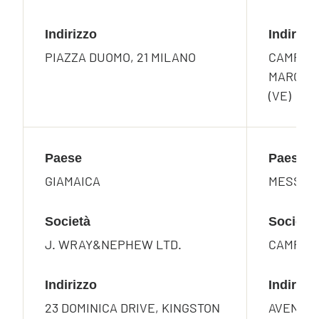
Indirizzo
Indirizz
PIAZZA DUOMO, 21 MILANO
CAMPO S
MARCO 2
(VE)
Paese
Paese
GIAMAICA
MESSIC
Società
Società
J. WRAY&NEPHEW LTD.
CAMPARI
Indirizzo
Indirizz
23 DOMINICA DRIVE, KINGSTON
AVENIDA