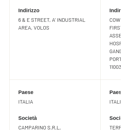
Indirizzo
Indirizz
6 & E STREET, A’ INDUSTRIAL
COWRKS,
AREA, VOLOS
FIRST F
ASSET AR
HOSPITAL
GANDHI 
PORT, NH
110037, I
Paese
Paese
ITALIA
ITALIA
Società
Società
CAMPARINO S.R.L.
TERRAZZ