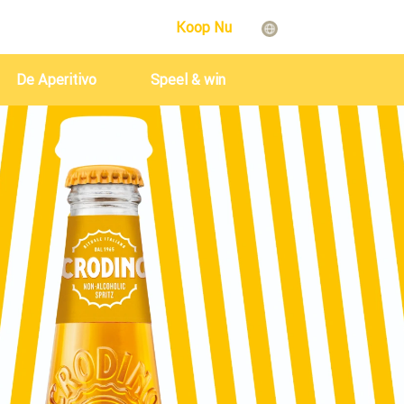
Koop Nu
De Aperitivo
Speel & win