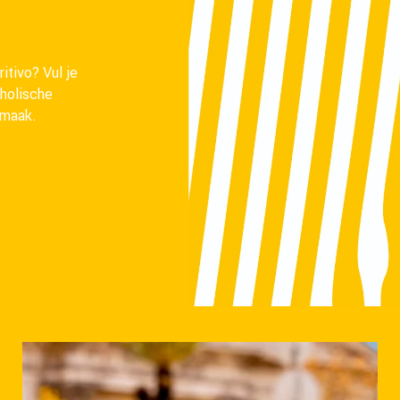
ritivo? Vul je
oholische
smaak.