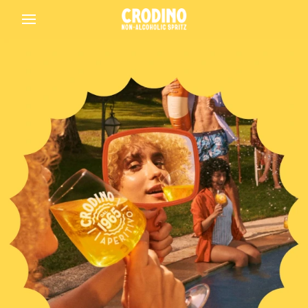
Back
Crodino
Crodino Rosso