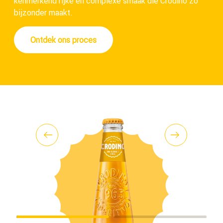
kenmerkend rijke en complexe smaak die Crodino zo
bijzonder maakt.
Ontdek ons proces