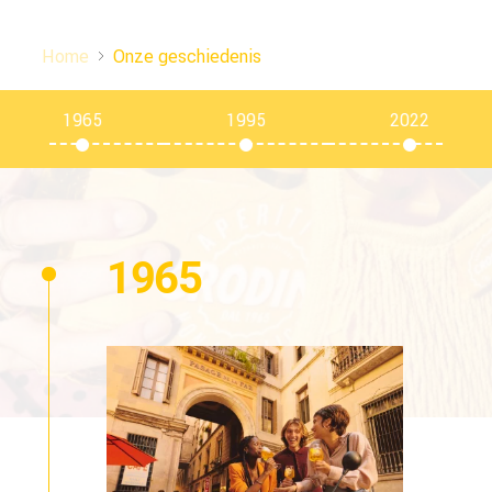
Home
Onze geschiedenis
1965
1995
2022
1965