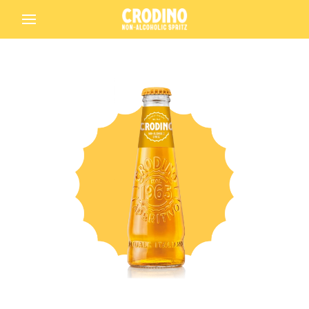
Back
Crodino
Crodino Rosso