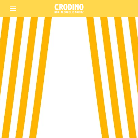
Back
Crodino
Crodino Rosso