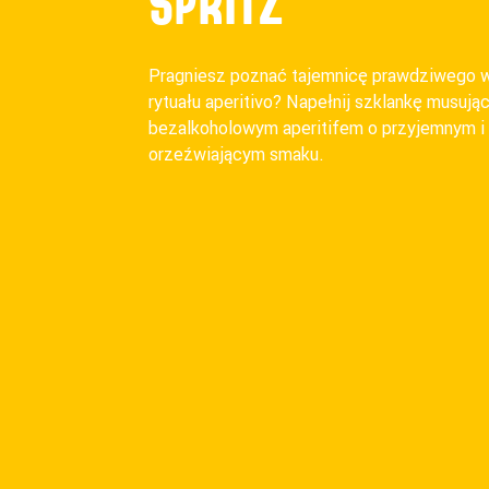
SPRITZ
Pragniesz poznać tajemnicę prawdziwego 
rytuału aperitivo? Napełnij szklankę musują
bezalkoholowym aperitifem o przyjemnym i
orzeźwiającym smaku.