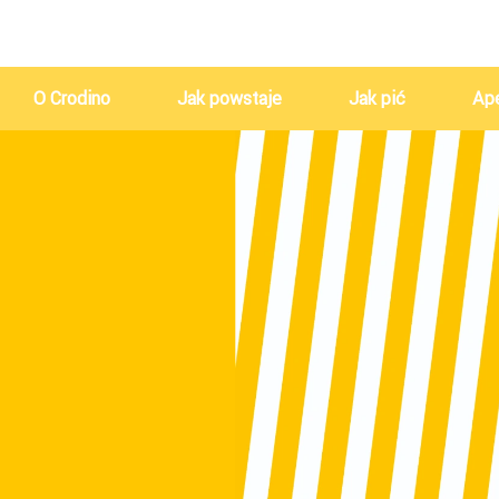
O Crodino
Jak powstaje
Jak pić
Ape