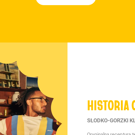
HISTORIA
SŁODKO-GORZKI KL
Oryginalna receptura t