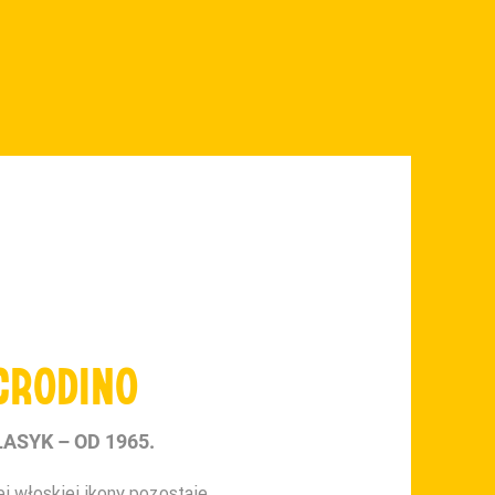
 CRODINO
ASYK – OD 1965.
ej włoskiej ikony pozostaje