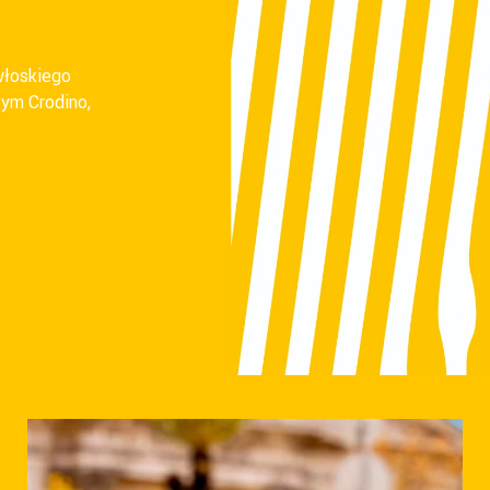
włoskiego
cym Crodino,