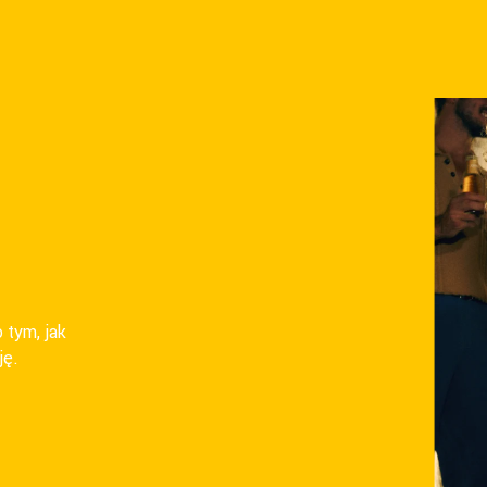
 tym, jak
ję.