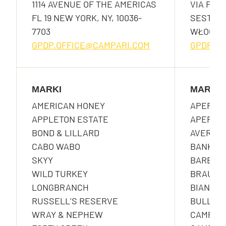
1114 AVENUE OF THE AMERICAS
VIA F. S
FL 19 NEW YORK, NY, 10036-
SESTO S
7703
WŁOCHY
GPDP.OFFICE@CAMPARI.COM
GPDP.O
MARKI
MARKI
AMERICAN HONEY
APEROL
APPLETON ESTATE
APEROL 
BOND & LILLARD
AVERNA
CABO WABO
BANKES
SKYY
BARBERO
WILD TURKEY
BRAULI
LONGBRANCH
BIANCOS
RUSSELL’S RESERVE
BULLDOG
WRAY & NEPHEW
CAMPAR