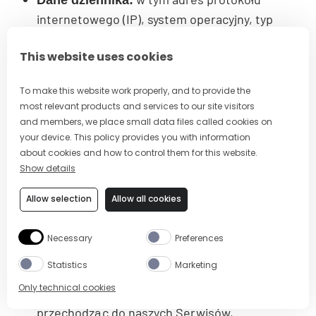
Dane dziennika:
internetowego (IP), system operacyjny, typ
przeglądarki, identyfikator przeglądarki,
This website uses cookies
wprowadzony adres URL i przekierowująca
strona/kampania, data/godzina odwiedzin,
To make this website work properly, and to provide the
czas spędzony w naszych Serwisach oraz
most relevant products and services to our site visitors
wszelkie błędy, które mogą wystąpić podczas
and members, we place small data files called cookies on
odwiedzin w naszych Serwisach. Zwracamy
your device. This policy provides you with information
uwagę, że nasze systemy mogą również
about cookies and how to control them for this website.
Show details
rejestrować dane osobowe wpisywane przez
użytkownika na naszych stronach
Allow selection
Allow all cookies
internetowych i w innych Serwisach online,
nawet jeżeli użytkownik nie zdecyduje się ich
Necessary
Preferences
przesłać.
Statistics
Marketing
w tym ścieżkę
Dane analityczne:
Only technical cookies
elektroniczną, którą użytkownik pokonuje
przechodząc do naszych Serwisów,