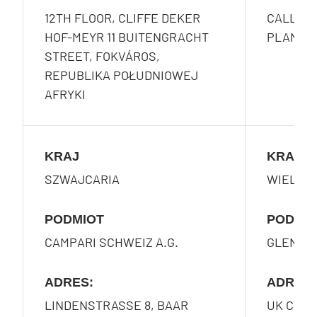
12TH FLOOR, CLIFFE DEKER
CALLE DE
HOF-MEYR 11 BUITENGRACHT
PLANTA 
STREET, FOKVÁROS,
REPUBLIKA POŁUDNIOWEJ
AFRYKI
KRAJ
KRAJ
SZWAJCARIA
WIELKA 
PODMIOT
PODMI
CAMPARI SCHWEIZ A.G.
GLEN GR
ADRES:
ADRES:
LINDENSTRASSE 8, BAAR
UK Campa