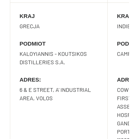
KRAJ
KRAJ
GRECJA
INDIE
PODMIOT
PODMI
KALOYIANNIS - KOUTSIKOS
CAMPARI
DISTILLERIES S.A.
ADRES:
ADRES:
6 & E STREET, A' INDUSTRIAL
COWRKS,
AREA, VOLOS
FIRST F
ASSET AR
HOSPITAL
GANDHI 
PORT, NH