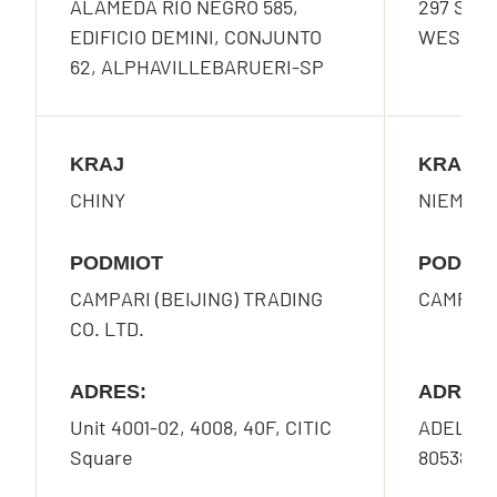
ALAMEDA RIO NEGRO 585,
297 SOU
EDIFICIO DEMINI, CONJUNTO
WEST, G
62, ALPHAVILLEBARUERI-SP
KRAJ
KRAJ
CHINY
NIEMCY
PODMIOT
PODMI
CAMPARI (BEIJING) TRADING
CAMPAR
CO. LTD.
ADRES:
ADRES:
Unit 4001-02, 4008, 40F, CITIC
ADELGU
Square
80538 M