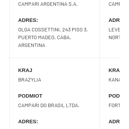
CAMPARI ARGENTINA S.A.
CAMPARI
ADRES:
ADRES:
OLGA COSSETTINI, 243 PISO 3,
LEVEL 2
PUERTO MADEO, CABA,
NORTH S
ARGENTINA
KRAJ
KRAJ
BRAZYLIA
KANADA
PODMIOT
PODMI
CAMPARI DO BRASIL LTDA.
FORTY C
ADRES:
ADRES: