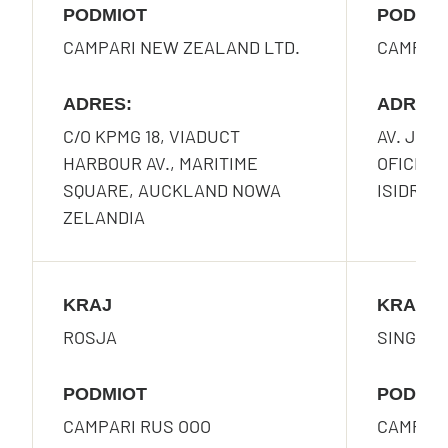
PODMIOT
PODMI
CAMPARI NEW ZEALAND LTD.
CAMPARI
ADRES:
ADRES:
C/O KPMG 18, VIADUCT
AV. JOR
HARBOUR AV., MARITIME
OFICINA 
SQUARE, AUCKLAND NOWA
ISIDRO, 
ZELANDIA
KRAJ
KRAJ
ROSJA
SINGAP
PODMIOT
PODMI
CAMPARI RUS OOO
CAMPARI