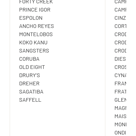
FORTY CREEK
CAMPAR
PRINCE IGOR
CAMPAR
ESPOLON
CINZAN
ANCHO REYES
CORTE D
MONTELOBOS
CRODIN
KOKO KANU
CRODINO
SANGSTERS
CRODINO
CORUBA
DIESUS
OLD EIGHT
CROSS
DRURY’S
CYNAR
DREHER
FRANGEL
SAGATIBA
FRATTIN
SAFFELL
GLEN G
MAGNUM 
MAISON
MONDOR
ONDINA 