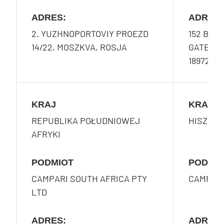
ADRES:
ADRES:
2. YUZHNOPORTOVIY PROEZD
152 BEAC
14/22, MOSZKVA, ROSJA
GATEWAY
189721
KRAJ
KRAJ
REPUBLIKA POŁUDNIOWEJ
HISZPAN
AFRYKI
PODMIOT
PODMI
CAMPARI SOUTH AFRICA PTY
CAMPARI
LTD
ADRES:
ADRES: