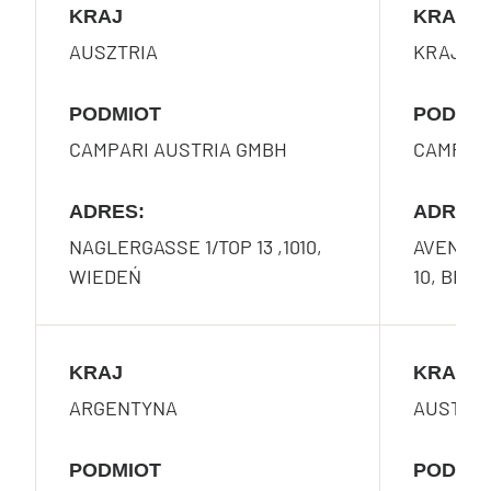
KRAJ
KRAJ
AUSZTRIA
KRAJE 
PODMIOT
PODMI
CAMPARI AUSTRIA GMBH
CAMPARI
ADRES:
ADRES:
NAGLERGASSE 1/TOP 13 ,1010,
AVENUE 
WIEDEŃ
10, BRU
KRAJ
KRAJ
ARGENTYNA
AUSTRA
PODMIOT
PODMI