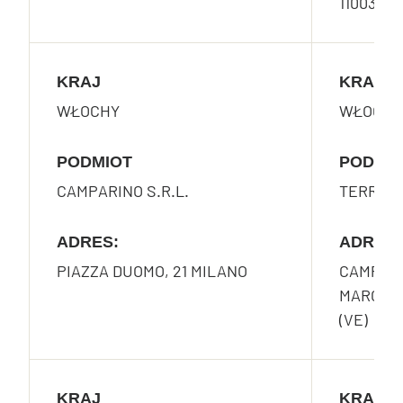
110037, I
KRAJ
KRAJ
WŁOCHY
WŁOCHY
PODMIOT
PODMI
CAMPARINO S.R.L.
TERRAZZ
ADRES:
ADRES:
PIAZZA DUOMO, 21 MILANO
CAMPO S
MARCO 2
(VE)
KRAJ
KRAJ