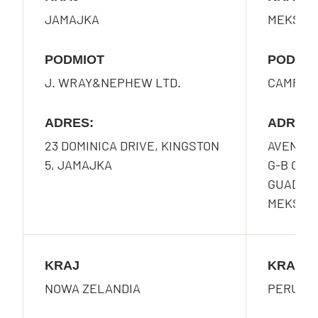
JAMAJKA
MEKSYK
PODMIOT
PODMI
J. WRAY&NEPHEW LTD.
CAMPARI
ADRES:
ADRES:
23 DOMINICA DRIVE, KINGSTON
AVENIDA
5, JAMAJKA
G-B COL
GUADA-L
MEKSYK
KRAJ
KRAJ
NOWA ZELANDIA
PERU