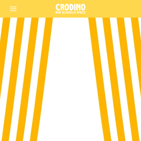
Back
Crodino
Crodino Rosso