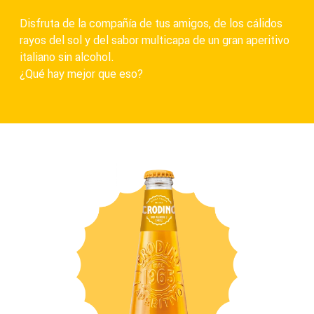
Disfruta de la compañía de tus amigos, de los cálidos
rayos del sol y del sabor multicapa de un gran aperitivo
italiano sin alcohol.
¿Qué hay mejor que eso?