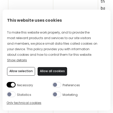
the u
banner
serves
This website uses cookies
the a
To make this website work properly, and to provide the
most relevant products and services to our site visitors
and members, we place small data files called cookies on
Unclassified (3)
your device. This policy provides you with information
about cookies and how to control them for this website.
Unclassified cookies are cookies that we are in
Show details
the process of classifying, together with the
Allow selection
Allow all cookies
providers of individual cookies.
Necessary
Preferences
Name
Provider
Purp
Statistics
Marketing
Only technical cookies