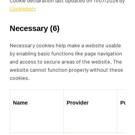
Cookie declaration last updated on 11/07/2026 by
Cookiebot
:
Necessary (6)
Necessary cookies help make a website usable
by enabling basic functions like page navigation
and access to secure areas of the website. The
website cannot function properly without these
cookies.
Name
Provider
Purp