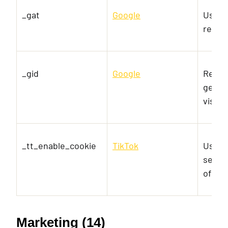
_gat
Google
Used b
reque
_gid
Google
Regist
genera
visito
_tt_enable_cookie
TikTok
Used 
servic
of em
Marketing (14)