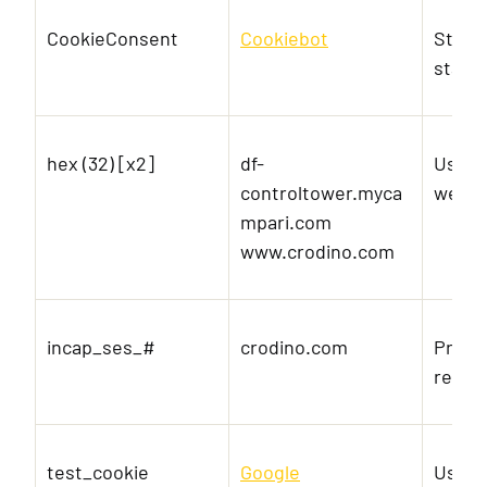
CookieConsent
Cookiebot
Store
state 
hex (32) [x2]
df-
Used t
controltower.myca
websi
mpari.com
www.crodino.com
incap_ses_#
crodino.com
Prese
reque
test_cookie
Google
Used t