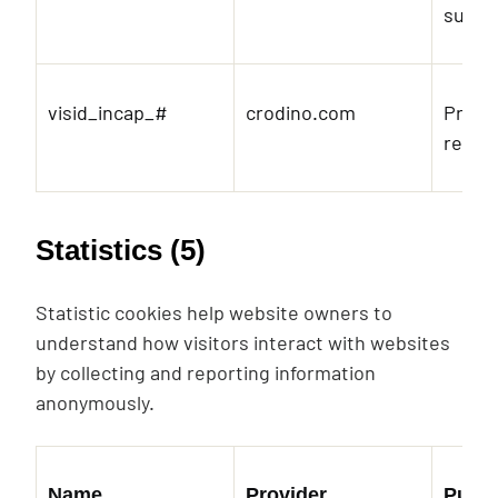
suppo
visid_incap_#
crodino.com
Prese
reque
Statistics (5)
Statistic cookies help website owners to
understand how visitors interact with websites
by collecting and reporting information
anonymously.
Name
Provider
Purp