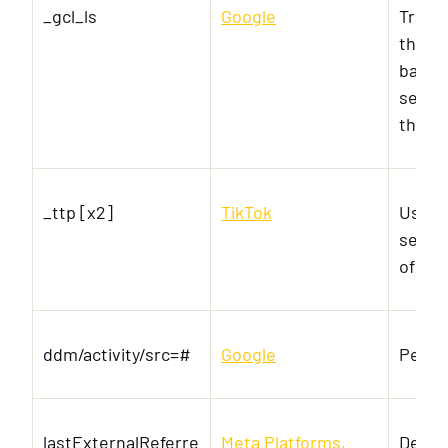
_gcl_ls
Google
Track
the u
banner
serves
the a
_ttp [x2]
TikTok
Used 
servic
of em
ddm/activity/src=#
Google
Pendi
lastExternalReferre
Meta Platforms,
Detec