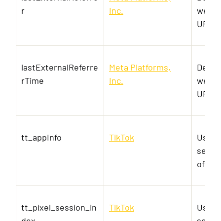
r
Inc.
websit
URL-a
lastExternalReferre
Meta Platforms,
Detec
rTime
Inc.
websit
URL-a
tt_appInfo
TikTok
Used 
servic
of em
tt_pixel_session_in
TikTok
Used 
dex
servic