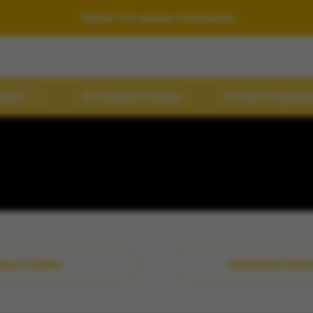
Werde Teil unserer Community!
dukte
So entsteht Crodino
So wird er getrun
ons
Crodino
Crodino Rosso
bout Crodino
Nutritional Infor