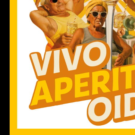
WIE WIRD CRODINO SERVIERT?
KANN MAN DEN ALKOHOLFREIEN C
WAS IST DAS REZEPT FÜR CRODINO
IST CRODINO GLUTENFREI?
ENTHÄLT CRODINO ALLERGENE?