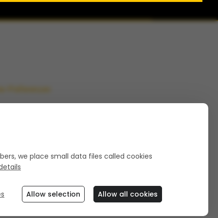
ie-Präferenzen
ers, we place small data files called cookies
etails
es
Allow selection
Allow all cookies