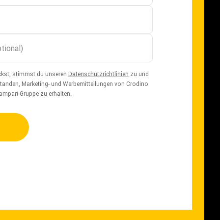
ickst, stimmst du unseren
Datenschutzrichtlinien
zu und
rstanden, Marketing- und Werbemitteilungen von Crodino
ampari-Gruppe zu erhalten.