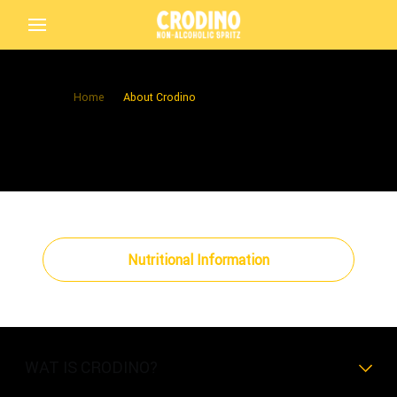
Home
About Crodino
Back
Crodino
Nutritional Information
Crodino Rosso
WAT IS CRODINO?