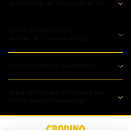
HOE SERVEER JE CRODINO HET BEST?
KAN JE CRODINO ALS NON-
ALCOHOLISCH DRANKJE MIXEN?
WAT IS HET RECEPT VAN CRODINO?
BETEKENT EEN ANDER FORMAAT OOK
DAT DE INHOUD IS VERANDERD?