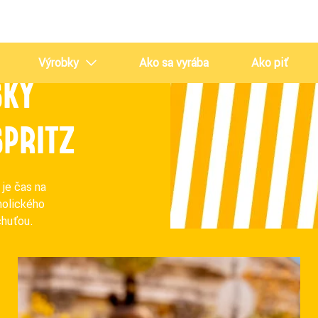
Výrobky
Ako sa vyrába
Ako piť
SKY
SPRITZ
 je čas na
Crodino
Crodino Rosso
holického
chuťou.