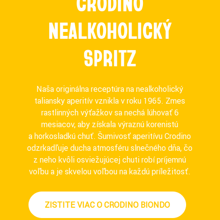
CRODINO
NEALKOHOLICKÝ
SPRITZ
Naša originálna receptúra na nealkoholický
taliansky aperitív vznikla v roku 1965. Zmes
rastlinných výťažkov sa nechá lúhovať 6
mesiacov, aby získala výraznú korenistú
a horkosladkú chuť. Šumivosť aperitívu Crodino
odzrkadľuje ducha atmosféru slnečného dňa, čo
z neho kvôli osviežujúcej chuti robí príjemnú
voľbu a je skvelou voľbou na každú príležitosť.
ZISTITE VIAC O CRODINO BIONDO