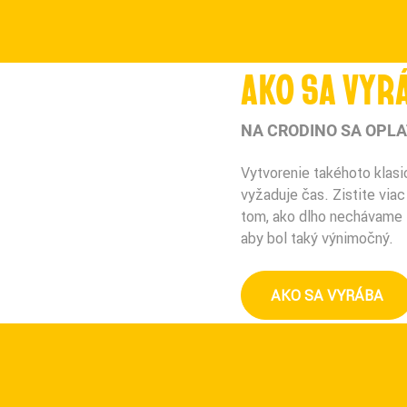
AKO SA VYR
NA CRODINO SA OPLA
Vytvorenie takéhoto klasi
vyžaduje čas. Zistite viac
tom, ako dlho nechávame l
aby bol taký výnimočný.
AKO SA VYRÁBA