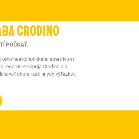
ÁBA CRODINO
TÍ POČKAŤ.
ckého nealkoholického aperitívu si
 o receptúre nápoja Crodino a o
úhovať chute rastlinných výťažkov,