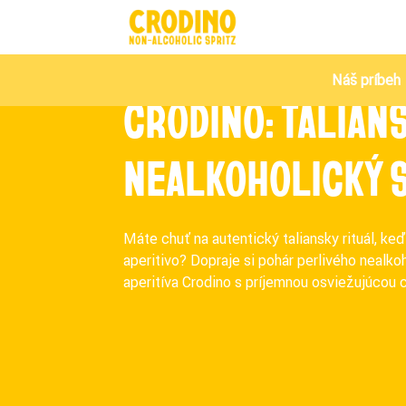
Náš príbeh
CRODINO: TALIAN
NEALKOHOLICKÝ 
Máte chuť na autentický taliansky rituál, keď
aperitivo? Dopraje si pohár perlivého nealko
aperitíva Crodino s príjemnou osviežujúcou 