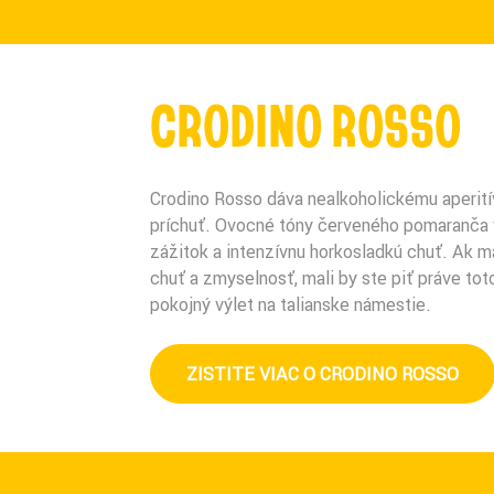
CRODINO ROSSO
Crodino Rosso dáva nealkoholickému aperití
príchuť. Ovocné tóny červeného pomaranča 
zážitok a intenzívnu horkosladkú chuť. Ak m
chuť a zmyselnosť, mali by ste piť práve tot
pokojný výlet na talianske námestie.
ZISTITE VIAC O CRODINO ROSSO