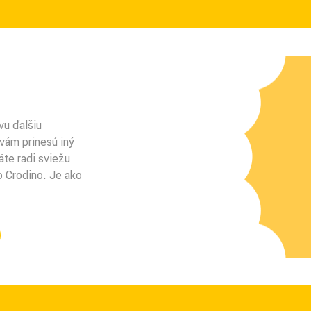
vu ďalšiu
vám prinesú iný
áte radi sviežu
o Crodino. Je ako