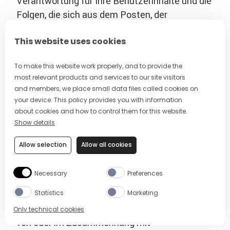
Verantwortung für Ihre Benutzerinhalte und die
Folgen, die sich aus dem Posten, der
Veröffentlichung, dem Teilen oder der
This website uses cookies
anderweitigen Bereitstellung dieser Inhalte auf
unserem Dienst ergeben, und Sie erklären sich
To make this website work properly, and to provide the
damit einverstanden, dass wir lediglich als
most relevant products and services to our site visitors
passiver Kanal für die Online-Verbreitung und
and members, we place small data files called cookies on
Veröffentlichung Ihrer Benutzerinhalte
your device. This policy provides you with information
fungieren. Sie sind sich darüber im Klaren und
about cookies and how to control them for this website.
Show details
erklären sich damit einverstanden, dass Sie
möglicherweise mit Benutzerinhalten
Allow selection
Allow all cookies
konfrontiert werden, die falsch, anstößig, für
Kinder ungeeignet oder anderweitig ungeeignet
Necessary
Preferences
für Ihre Zwecke sind, und Sie erklären sich
Statistics
Marketing
damit einverstanden, dass Campari nicht für
Schäden haftet, die Ihnen angeblich als Folge
Only technical cookies
von oder im Zusammenhang mit