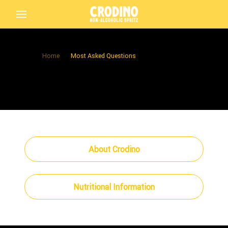
Home
Most Asked Questions
Back
Crodino
About Crodino
Nutritional Information
Crodino Rosso