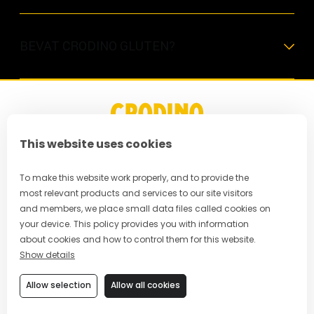
BEVAT CRODINO GLUTEN?
This website uses cookies
FAQ
To make this website work properly, and to provide the
most relevant products and services to our site visitors
Privacybeleid
and members, we place small data files called cookies on
your device. This policy provides you with information
Algemene voorwaarden
about cookies and how to control them for this website.
Show details
Cookievoorkeuren
Allow selection
Allow all cookies
Cookievoorkeuren