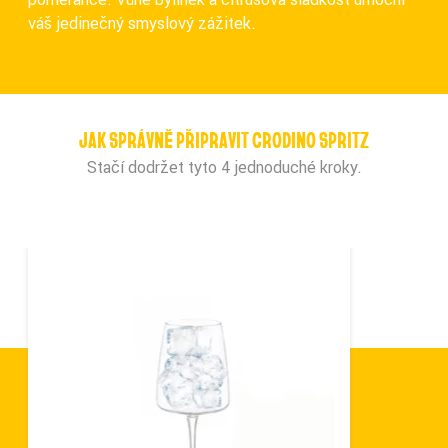
váš jedinečný smyslový zážitek.
JAK SPRÁVNĚ PŘIPRAVIT CRODINO SPRITZ
Stačí dodržet tyto 4 jednoduché kroky.