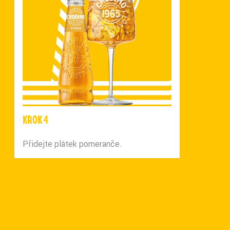
KROK 4
Přidejte plátek pomeranče.