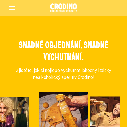
Back
SNADNÉ OBJEDNÁNÍ, SNADNÉ
VYCHUTNÁNÍ.
Zjistěte, jak si nejlépe vychutnat lahodný italský
nealkoholický aperitiv Crodino!
Crodino
Crodino Rosso