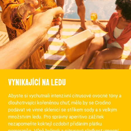
VYNIKAJÍCÍ NA LEDU
Abyste si vychutnali intenzivní citrusové ovocné tóny a
dlouhotrvající kořeněnou chuť, mělo by se Crodino
podávat ve vinné sklenici se střikem sody a s velkým
množstvím ledu. Pro správný aperitivo zážitek
nezapomeňte koktejl ozdobit přidáním plátku
pomeranče. Vůně bylinek a citrusová sladkost umocní