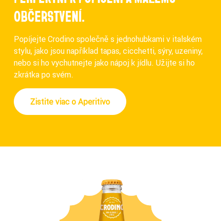
OBČERSTVENÍ.
Popíjejte Crodino společně s jednohubkami v italském
stylu, jako jsou například tapas, cicchetti, sýry, uzeniny,
nebo si ho vychutnejte jako nápoj k jídlu. Užijte si ho
zkrátka po svém.
Zistite viac o Aperitivo