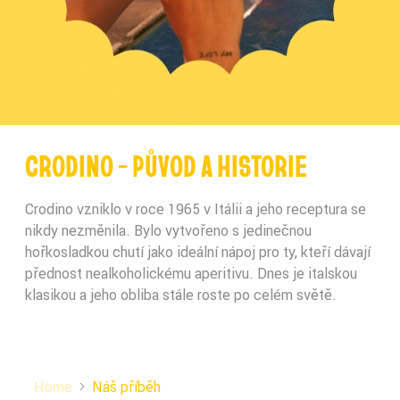
CRODINO - PŮVOD A HISTORIE
Crodino vzniklo v roce 1965 v Itálii a jeho receptura se
nikdy nezměnila. Bylo vytvořeno s jedinečnou
hořkosladkou chutí jako ideální nápoj pro ty, kteří dávají
přednost nealkoholickému aperitivu. Dnes je italskou
klasikou a jeho obliba stále roste po celém světě.
Home
Náš příběh