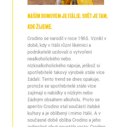
NAŠÍM DOMOVEM JE ITÁLIE. SVĚT JE TAM,
KDE ŽIJEME.
Crodino se narodil v roce 1965. Vznikl v
době, kdy v Itálii různí likérníci a
podnikatelé usilovali o vytvoření
nealkoholického nebo
nízkoalkoholického nápoje, jelikož si
spotřebitelé takový výrobek stále více
žádali: Tento trend se dnes opakuje,
protože se spotřebitelé stále více
zajímají o nabídky s nízkým nebo
žádným obsahem alkoholu. Proto se
aperitiv Crodino stal součástí italské
kultury a je oblíbený i mimo Itálii. A v
současné době obliba Crodino a jeho
jedinečné chuti neustále roste: Crodino