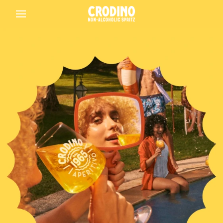
Back
Crodino
Crodino Rosso